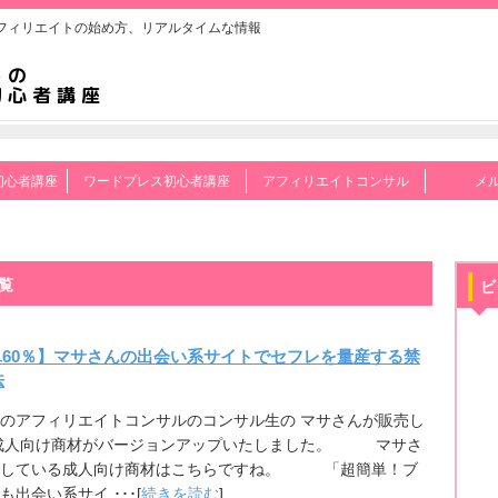
フィリエイトの始め方、リアルタイムな情報
初心者講座
ワードプレス初心者講座
アフィリエイトコンサル
メ
覧
ビ
単60％】マサさんの出会い系サイトでセフレを量産する禁
法
のアフィリエイトコンサルのコンサル生の マサさんが販売し
 成人向け商材がバージョンアップいたしました。 マサさ
売している成人向け商材はこちらですね。 「超簡単！ブ
も出会い系サイ ･･･[
続きを読む
]