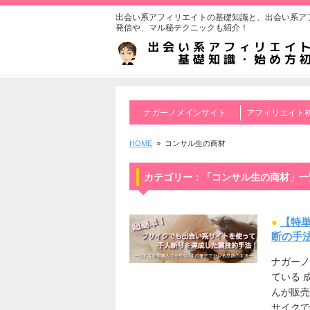
出会い系アフィリエイトの基礎知識と、出会い系ア
発信や、マル秘テクニックも紹介！
ナガーノメインサイト
アフィリエイト
HOME
» コンサル生の商材
カテゴリー：「コンサル生の商材」一
●
【特
断の手
ナガーノ
ている
んが販
サイクで