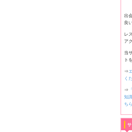
出
良
レ
ア
当
ト
⇒
く
⇒
知
ち
サ