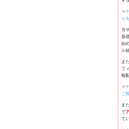
ィ
⇒
ら
当
基
始
ル
ま
フ
報
⇒
ご
ま
で
て