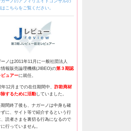
ナガーノのアフィリエイトコンサルの
細はこちらをご覧ください。
ガーノは2011年11月に一般社団法人
情報販売論理機構(JIBEO)の
第３期認
レビュアー
に就任。
12年12月までの在任期間中、
詐欺商材
排除するために活動
していました。
任期間終了後も、ナガーノは中身も確
せずに、サイト等で紹介するという行
は、読者さまを裏切る行為になるので
対に行っていません。