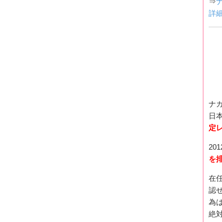
⇒
詳
ナ
日本
定
20
を
在
認
為
絶