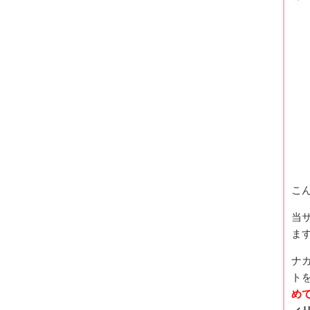
こ
当
ま
ナ
トを
め